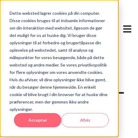
Dette websted lagrer cookies på din computer.
Disse cookies bruges til at indsamle informationer
Åbn p
om din interaktion med websitet, ligesom de gør
det muligt for os at huske dig. Vi bruger disse
oplysninger til at forbedre og brugertilpasse din
oplevelse på webstedet, samt til analyse og
målepunkter for vores besøgende, både på dette
websted og andre medier. Se vores privatlivspolitik
for flere oplysninger om vores anvendte cookies.
15. september 2024 12:49:25 CEST
Hvis du afviser, vil dine oplysninger ikke blive gemt,
når du besøger denne hjemmeside. En enkelt
6 sjove halloween-
cookie vil blive brugt i din browser for at huske dine
præferencer, men der gemmes ikke andre
aktiviteter med
oplysninger.
Accepter
Afvis
børnene