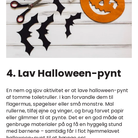
4. Lav Halloween-pynt
En nem og sjov aktivitet er at lave halloween-pynt
af tomme toiletruller. I kan forvandle dem til
flagermus, spøgelser eller små monstre. Mal
rullerne, tilføj øjne og vinger, og brug farvet papir
eller glimmer til at pynte. Det er en god måde at
genbruge materialer på og få en hyggelig stund
med børnene – samtidig får I flot hjemmelavet
halloween-pynt til at hænge op!