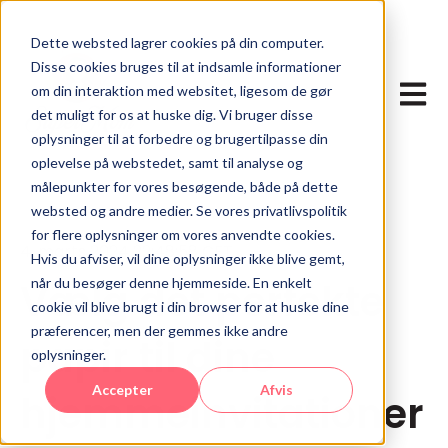
Dette websted lagrer cookies på din computer.
Disse cookies bruges til at indsamle informationer
Åbn p
om din interaktion med websitet, ligesom de gør
det muligt for os at huske dig. Vi bruger disse
oplysninger til at forbedre og brugertilpasse din
oplevelse på webstedet, samt til analyse og
målepunkter for vores besøgende, både på dette
websted og andre medier. Se vores privatlivspolitik
for flere oplysninger om vores anvendte cookies.
4. marts 2024 22:48:58 CET
Hvis du afviser, vil dine oplysninger ikke blive gemt,
når du besøger denne hjemmeside. En enkelt
Vælg det perfekte
cookie vil blive brugt i din browser for at huske dine
præferencer, men der gemmes ikke andre
papir til dine
oplysninger.
Accepter
Afvis
hjemmeinvitationer